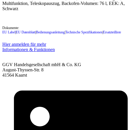
Multifunktion, Teleskopauszug, Backofen-Volumen: 76 l, EEK: A,
Schwarz
Dokumente:
EU Label
|
EU Datenblatt
|
Bedienungsanleitung
|
Technische Spezifikationen
|
Ersatzteilliste
Hier anmelden für mehr
Informationen & Funktionen
GGV Handelsgesellschaft mbH & Co. KG
August-Thyssen-Str. 8
41564 Kaarst