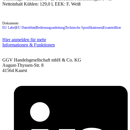
Nettoinhalt Kühlen: 129,0 l, EEK: F, Weiß
Dokumente:
EU Label
|
EU Datenblatt
|
Bedienungsanleitung
|
Technische Spezifikationen
|
Ersatzteilliste
Hier anmelden für mehr
Informationen & Funktionen
GGV Handelsgesellschaft mbH & Co. KG
August-Thyssen-Str. 8
41564 Kaarst