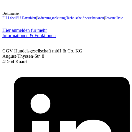
Dokumente:
EU Label
|
EU Datenblatt
|
Bedienungsanleitung
|
Technische Spezifikationen
|
Ersatzteilliste
Hier anmelden für mehr
Informationen & Funktionen
GGV Handelsgesellschaft mbH & Co. KG
August-Thyssen-Str. 8
41564 Kaarst