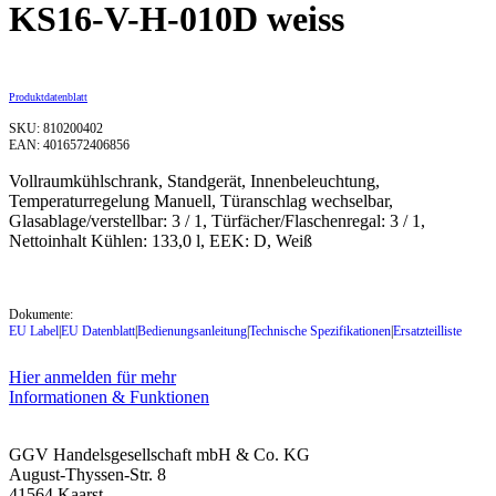
KS16-V-H-010D weiss
Produktdatenblatt
SKU: 810200402
EAN: 4016572406856
Vollraumkühlschrank, Standgerät, Innenbeleuchtung,
Temperaturregelung Manuell, Türanschlag wechselbar,
Glasablage/verstellbar: 3 / 1, Türfächer/Flaschenregal: 3 / 1,
Nettoinhalt Kühlen: 133,0 l, EEK: D, Weiß
Dokumente:
EU Label
|
EU Datenblatt
|
Bedienungsanleitung
|
Technische Spezifikationen
|
Ersatzteilliste
Hier anmelden für mehr
Informationen & Funktionen
GGV Handelsgesellschaft mbH & Co. KG
August-Thyssen-Str. 8
41564 Kaarst