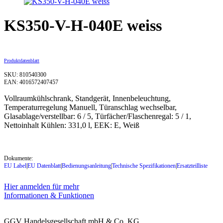
KS350-V-H-040E weiss
Produktdatenblatt
SKU: 810540300
EAN: 4016572407457
Vollraumkühlschrank, Standgerät, Innenbeleuchtung,
Temperaturregelung Manuell, Türanschlag wechselbar,
Glasablage/verstellbar: 6 / 5, Türfächer/Flaschenregal: 5 / 1,
Nettoinhalt Kühlen: 331,0 l, EEK: E, Weiß
Dokumente:
EU Label
|
EU Datenblatt
|
Bedienungsanleitung
|
Technische Spezifikationen
|
Ersatzteilliste
Hier anmelden für mehr
Informationen & Funktionen
GGV Handelsgesellschaft mbH & Co. KG