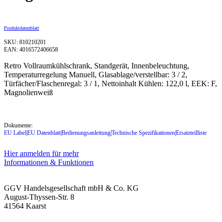
Produktdatenblatt
SKU: 810210201
EAN: 4016572406658
Retro Vollraumkühlschrank, Standgerät, Innenbeleuchtung,
Temperaturregelung Manuell, Glasablage/verstellbar: 3 / 2,
Türfächer/Flaschenregal: 3 / 1, Nettoinhalt Kühlen: 122,0 l, EEK: F,
Magnolienweiß
Dokumente:
EU Label
|
EU Datenblatt
|
Bedienungsanleitung
|
Technische Spezifikationen
|
Ersatzteilliste
Hier anmelden für mehr
Informationen & Funktionen
GGV Handelsgesellschaft mbH & Co. KG
August-Thyssen-Str. 8
41564 Kaarst