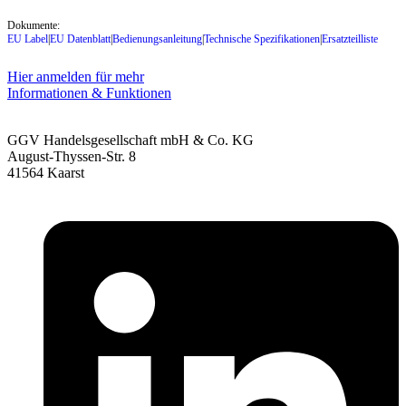
Dokumente:
EU Label
|
EU Datenblatt
|
Bedienungsanleitung
|
Technische Spezifikationen
|
Ersatzteilliste
Hier anmelden für mehr
Informationen & Funktionen
GGV Handelsgesellschaft mbH & Co. KG
August-Thyssen-Str. 8
41564 Kaarst