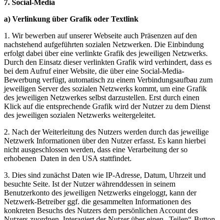
7. Social-Media
a) Verlinkung über Grafik oder Textlink
1. Wir bewerben auf unserer Webseite auch Präsenzen auf den
nachstehend aufgeführten sozialen Netzwerken. Die Einbindung
erfolgt dabei über eine verlinkte Grafik des jeweiligen Netzwerks.
Durch den Einsatz dieser verlinkten Grafik wird verhindert, dass es
bei dem Aufruf einer Website, die über eine Social-Media-
Bewerbung verfügt, automatisch zu einem Verbindungsaufbau zum
jeweiligen Server des sozialen Netzwerks kommt, um eine Grafik
des jeweiligen Netzwerkes selbst darzustellen. Erst durch einen
Klick auf die entsprechende Grafik wird der Nutzer zu dem Dienst
des jeweiligen sozialen Netzwerks weitergeleitet.
2. Nach der Weiterleitung des Nutzers werden durch das jeweilige
Netzwerk Informationen über den Nutzer erfasst. Es kann hierbei
nicht ausgeschlossen werden, dass eine Verarbeitung der so
erhobenen Daten in den USA stattfindet.
3. Dies sind zunächst Daten wie IP-Adresse, Datum, Uhrzeit und
besuchte Seite. Ist der Nutzer währenddessen in seinem
Benutzerkonto des jeweiligen Netzwerks eingeloggt, kann der
Netzwerk-Betreiber ggf. die gesammelten Informationen des
konkreten Besuchs des Nutzers dem persönlichen Account des
Nutzers zuordnen. Interagiert der Nutzer über einen „Teilen“-Button