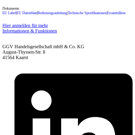
Dokumente:
EU Label
|
EU Datenblatt
|
Bedienungsanleitung
|
Technische Spezifikationen
|
Ersatzteilliste
Hier anmelden für mehr
Informationen & Funktionen
GGV Handelsgesellschaft mbH & Co. KG
August-Thyssen-Str. 8
41564 Kaarst