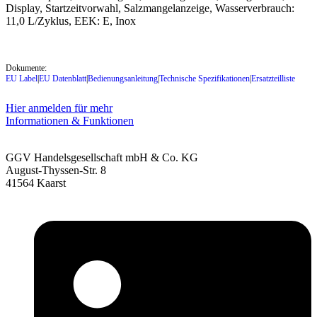
Display, Startzeitvorwahl, Salzmangelanzeige, Wasserverbrauch:
11,0 L/Zyklus, EEK: E, Inox
Dokumente:
EU Label
|
EU Datenblatt
|
Bedienungsanleitung
|
Technische Spezifikationen
|
Ersatzteilliste
Hier anmelden für mehr
Informationen & Funktionen
GGV Handelsgesellschaft mbH & Co. KG
August-Thyssen-Str. 8
41564 Kaarst