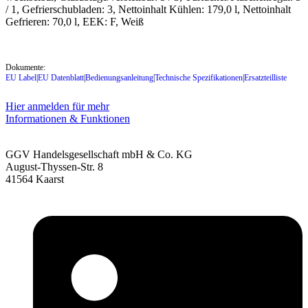
/ 1, Gefrierschubladen: 3, Nettoinhalt Kühlen: 179,0 l, Nettoinhalt
Gefrieren: 70,0 l, EEK: F, Weiß
Dokumente:
EU Label
|
EU Datenblatt
|
Bedienungsanleitung
|
Technische Spezifikationen
|
Ersatzteilliste
Hier anmelden für mehr
Informationen & Funktionen
GGV Handelsgesellschaft mbH & Co. KG
August-Thyssen-Str. 8
41564 Kaarst