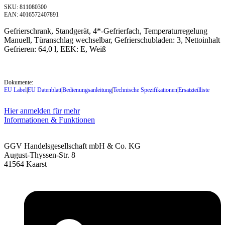
SKU: 811080300
EAN: 4016572407891
Gefrierschrank, Standgerät, 4*-Gefrierfach, Temperaturregelung
Manuell, Türanschlag wechselbar, Gefrierschubladen: 3, Nettoinhalt
Gefrieren: 64,0 l, EEK: E, Weiß
Dokumente:
EU Label
|
EU Datenblatt
|
Bedienungsanleitung
|
Technische Spezifikationen
|
Ersatzteilliste
Hier anmelden für mehr
Informationen & Funktionen
GGV Handelsgesellschaft mbH & Co. KG
August-Thyssen-Str. 8
41564 Kaarst