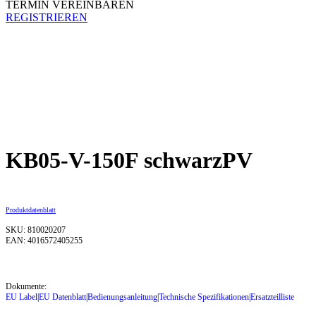
TERMIN VEREINBAREN
REGISTRIEREN
KB05-V-150F schwarzPV
Produktdatenblatt
SKU: 810020207
EAN: 4016572405255
Dokumente:
EU Label
|
EU Datenblatt
|
Bedienungsanleitung
|
Technische Spezifikationen
|
Ersatzteilliste