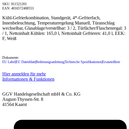
SKU: 811521201
EAN: 4016572408553
Kühl-Gefrierkombination, Standgerät, 4*-Gefrierfach,
Innenbeleuchtung, Temperaturregelung Manuell, Türanschlag
wechselbar, Glasablage/verstellbar: 3 / 2, Türfächer/Flaschenregal: 3
/ 1, Nettoinhalt Kühlen: 165,0 l, Nettoinhalt Gefrieren: 41,0 l, EEK:
F, Weiß
Dokumente:
EU Label
|
EU Datenblatt
|
Bedienungsanleitung
|
Technische Spezifikationen
|
Ersatzteilliste
Hier anmelden für mehr
Informationen & Funktionen
GGV Handelsgesellschaft mbH & Co. KG
August-Thyssen-Str. 8
41564 Kaarst