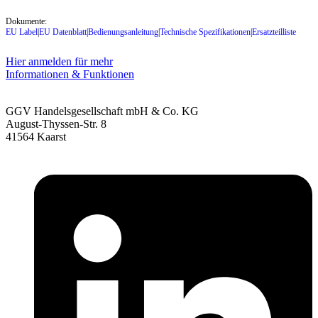
Dokumente:
EU Label
|
EU Datenblatt
|
Bedienungsanleitung
|
Technische Spezifikationen
|
Ersatzteilliste
Hier anmelden für mehr
Informationen & Funktionen
GGV Handelsgesellschaft mbH & Co. KG
August-Thyssen-Str. 8
41564 Kaarst