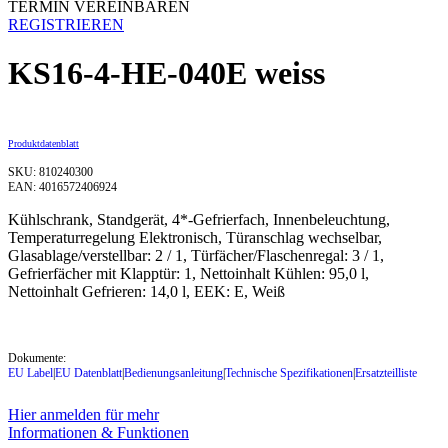
TERMIN VEREINBAREN
REGISTRIEREN
KS16-4-HE-040E weiss
Produktdatenblatt
SKU: 810240300
EAN: 4016572406924
Kühlschrank, Standgerät, 4*-Gefrierfach, Innenbeleuchtung,
Temperaturregelung Elektronisch, Türanschlag wechselbar,
Glasablage/verstellbar: 2 / 1, Türfächer/Flaschenregal: 3 / 1,
Gefrierfächer mit Klapptür: 1, Nettoinhalt Kühlen: 95,0 l,
Nettoinhalt Gefrieren: 14,0 l, EEK: E, Weiß
Dokumente:
EU Label
|
EU Datenblatt
|
Bedienungsanleitung
|
Technische Spezifikationen
|
Ersatzteilliste
Hier anmelden für mehr
Informationen & Funktionen