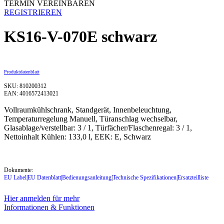
TERMIN VEREINBAREN
REGISTRIEREN
KS16-V-070E schwarz
Produktdatenblatt
SKU: 810200312
EAN: 4016572413021
Vollraumkühlschrank, Standgerät, Innenbeleuchtung,
Temperaturregelung Manuell, Türanschlag wechselbar,
Glasablage/verstellbar: 3 / 1, Türfächer/Flaschenregal: 3 / 1,
Nettoinhalt Kühlen: 133,0 l, EEK: E, Schwarz
Dokumente:
EU Label
|
EU Datenblatt
|
Bedienungsanleitung
|
Technische Spezifikationen
|
Ersatzteilliste
Hier anmelden für mehr
Informationen & Funktionen