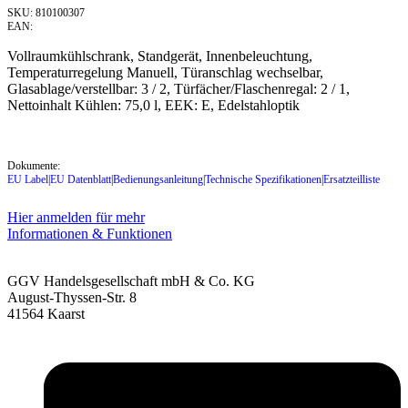
SKU: 810100307
EAN:
Vollraumkühlschrank, Standgerät, Innenbeleuchtung,
Temperaturregelung Manuell, Türanschlag wechselbar,
Glasablage/verstellbar: 3 / 2, Türfächer/Flaschenregal: 2 / 1,
Nettoinhalt Kühlen: 75,0 l, EEK: E, Edelstahloptik
Dokumente:
EU Label
|
EU Datenblatt
|
Bedienungsanleitung
|
Technische Spezifikationen
|
Ersatzteilliste
Hier anmelden für mehr
Informationen & Funktionen
GGV Handelsgesellschaft mbH & Co. KG
August-Thyssen-Str. 8
41564 Kaarst