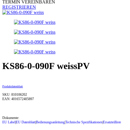
TERMIN VEREINBAREN
REGISTRIEREN
KS86-0-090F weissPV
Produktdatenblatt
SKU: 810106202
EAN: 4016572405897
Dokumente:
EU Label
|
EU Datenblatt
|
Bedienungsanleitung
|
Technische Spezifikationen
|
Ersatzteilliste