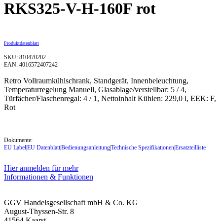
RKS325-V-H-160F rot
Produktdatenblatt
SKU: 810470202
EAN: 4016572407242
Retro Vollraumkühlschrank, Standgerät, Innenbeleuchtung,
Temperaturregelung Manuell, Glasablage/verstellbar: 5 / 4,
Türfächer/Flaschenregal: 4 / 1, Nettoinhalt Kühlen: 229,0 l, EEK: F,
Rot
Dokumente:
EU Label
|
EU Datenblatt
|
Bedienungsanleitung
|
Technische Spezifikationen
|
Ersatzteilliste
Hier anmelden für mehr
Informationen & Funktionen
GGV Handelsgesellschaft mbH & Co. KG
August-Thyssen-Str. 8
41564 Kaarst