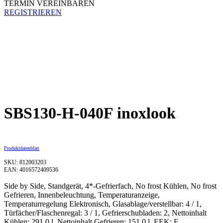
TERMIN VEREINBAREN
REGISTRIEREN
SBS130-H-040F inoxlook
Produktdatenblatt
SKU: 812003203
EAN: 4016572409536
Side by Side, Standgerät, 4*-Gefrierfach, No frost Kühlen, No frost
Gefrieren, Innenbeleuchtung, Temperaturanzeige,
Temperaturregelung Elektronisch, Glasablage/verstellbar: 4 / 1,
Türfächer/Flaschenregal: 3 / 1, Gefrierschubladen: 2, Nettoinhalt
Kühlen: 291,0 l, Nettoinhalt Gefrieren: 151,0 l, EEK: F,