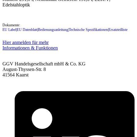
Edelstahloptik
Dokumente:
EU Label
|
EU Datenblatt
|
Bedienungsanleitung
|
Technische Spezifikationen
|
Ersatzteilliste
Hier anmelden für mehr
Informationen & Funktionen
GGV Handelsgesellschaft mbH & Co. KG
August-Thyssen-Str. 8
41564 Kaarst