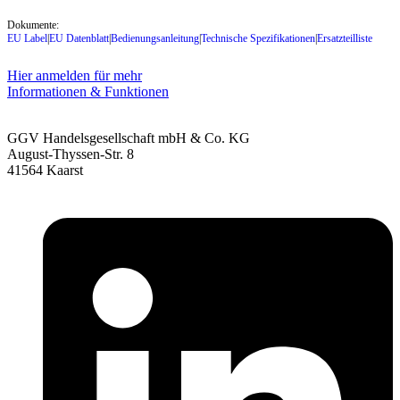
Dokumente:
EU Label
|
EU Datenblatt
|
Bedienungsanleitung
|
Technische Spezifikationen
|
Ersatzteilliste
Hier anmelden für mehr
Informationen & Funktionen
GGV Handelsgesellschaft mbH & Co. KG
August-Thyssen-Str. 8
41564 Kaarst