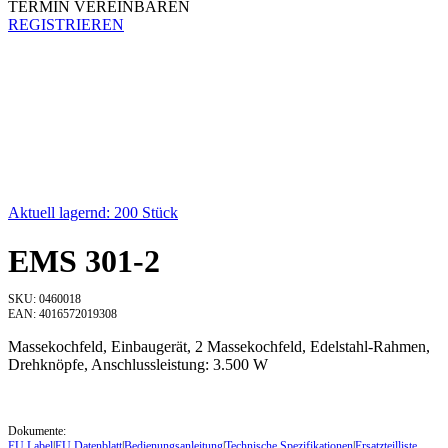
TERMIN VEREINBAREN
REGISTRIEREN
Aktuell lagernd: 200 Stück
EMS 301-2
SKU: 0460018
EAN: 4016572019308
Massekochfeld, Einbaugerät, 2 Massekochfeld, Edelstahl-Rahmen,
Drehknöpfe, Anschlussleistung: 3.500 W
Dokumente:
EU Label
|
EU Datenblatt
|
Bedienungsanleitung
|
Technische Spezifikationen
|
Ersatzteilliste