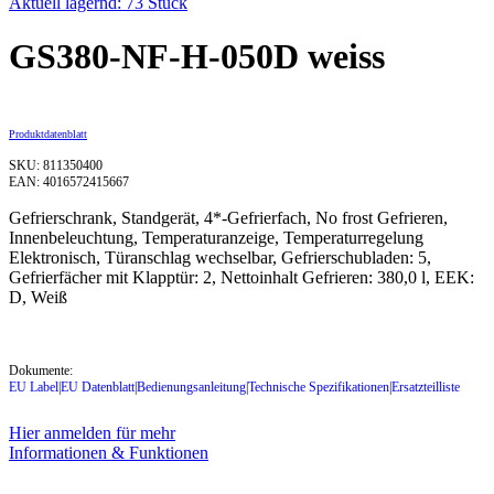
Aktuell lagernd: 73 Stück
GS380-NF-H-050D weiss
Produktdatenblatt
SKU: 811350400
EAN: 4016572415667
Gefrierschrank, Standgerät, 4*-Gefrierfach, No frost Gefrieren,
Innenbeleuchtung, Temperaturanzeige, Temperaturregelung
Elektronisch, Türanschlag wechselbar, Gefrierschubladen: 5,
Gefrierfächer mit Klapptür: 2, Nettoinhalt Gefrieren: 380,0 l, EEK:
D, Weiß
Dokumente:
EU Label
|
EU Datenblatt
|
Bedienungsanleitung
|
Technische Spezifikationen
|
Ersatzteilliste
Hier anmelden für mehr
Informationen & Funktionen