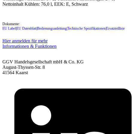
Nettoinhalt Kühlen: 76,0 l, EEK: E, Schwarz
Dokumente:
EU Label
|
EU Datenblatt
|
Bedienungsanleitung
|
Technische Spezifikationen
|
Ersatzteilliste
Hier anmelden für mehr
Informationen & Funktionen
GGV Handelsgesellschaft mbH & Co. KG
August-Thyssen-Str. 8
41564 Kaarst