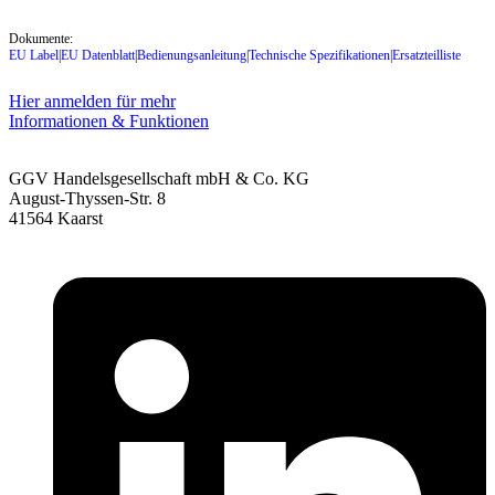
Dokumente:
EU Label
|
EU Datenblatt
|
Bedienungsanleitung
|
Technische Spezifikationen
|
Ersatzteilliste
Hier anmelden für mehr
Informationen & Funktionen
GGV Handelsgesellschaft mbH & Co. KG
August-Thyssen-Str. 8
41564 Kaarst